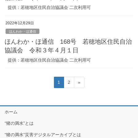
提供：若穂地区住民自治協議会 二次利用可
2022年12月29日
ほんわか・ほ通信
ほんわか・ほ通信 168号 若穂地区住民自治
協議会 令和３年４月１日
提供：若穂地区住民自治協議会 二次利用可
投
固
1
固
2
»
稿
定
定
ペ
ペ
ナ
ー
ー
ビ
ジ
ジ
ホーム
ゲ
“猪の満水”とは
ー
シ
“猪の満水”災害デジタルアーカイブとは