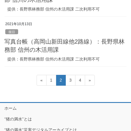
提供：長野県林務部 信州の木活用課 二次利用不可
2021年10月13日
復旧
写真台帳（高岡山新田線他2路線）：長野県林
務部 信州の木活用課
提供：長野県林務部 信州の木活用課 二次利用不可
投
«
固
1
固
2
固
3
固
4
»
稿
定
定
定
定
ペ
ペ
ペ
ペ
ナ
ー
ー
ー
ー
ビ
ジ
ジ
ジ
ジ
ホーム
ゲ
“猪の満水”とは
ー
シ
“猪の満水”災害デジタルアーカイブとは