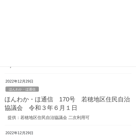
提供：国土交通省中部地方整備局 飯田国道事務所 二次利用不
可
2023年1月6日
復旧
権兵衛峠道路 復旧現場工事の作業状況
1（2019年11月14日時点）
提供：国土交通省中部地方整備局 飯田国道事務所 二次利用不
可
2022年12月29日
ほんわか・ほ通信
ほんわか・ほ通信 170号 若穂地区住民自治
協議会 令和３年６月１日
提供：若穂地区住民自治協議会 二次利用可
2022年12月29日