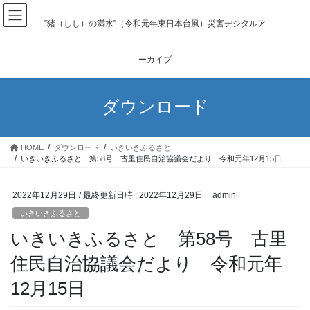
コ
ナ
ン
ビ
”猪（しし）の満水”（令和元年東日本台風）災害デジタルア
テ
ゲ
ン
ー
ーカイブ
ツ
シ
へ
ョ
ス
ン
ダウンロード
キ
に
ッ
移
プ
動
HOME
ダウンロード
いきいきふるさと
いきいきふるさと 第58号 古里住民自治協議会だより 令和元年12月15日
2022年12月29日
/ 最終更新日時 :
2022年12月29日
admin
いきいきふるさと
いきいきふるさと 第58号 古里
住民自治協議会だより 令和元年
12月15日