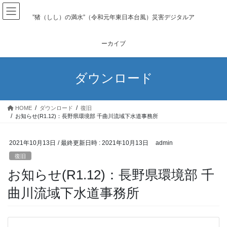
コ
ナ
ン
ビ
”猪（しし）の満水”（令和元年東日本台風）災害デジタルア
テ
ゲ
ン
ー
ーカイブ
ツ
シ
へ
ョ
ス
ン
ダウンロード
キ
に
ッ
移
プ
動
HOME
ダウンロード
復旧
お知らせ(R1.12)：長野県環境部 千曲川流域下水道事務所
2021年10月13日
/ 最終更新日時 :
2021年10月13日
admin
復旧
お知らせ(R1.12)：長野県環境部 千
曲川流域下水道事務所