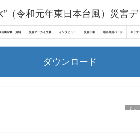
水”（令和元年東日本台風）災害
本台風写真・資料
災害アーカイブ展
インタビュー
災害伝承
地区専用ページ
キッズ
ダウンロード
まち