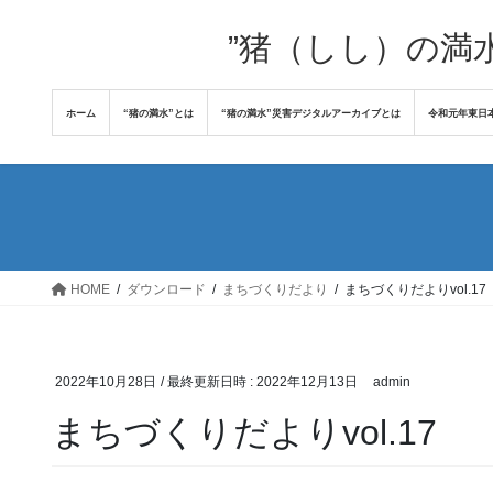
コ
ナ
ン
ビ
”猪（しし）の満
テ
ゲ
ン
ー
ホーム
“猪の満水”とは
“猪の満水”災害デジタルアーカイブとは
令和元年東日
ツ
シ
へ
ョ
ス
ン
キ
に
ッ
移
プ
動
HOME
ダウンロード
まちづくりだより
まちづくりだよりvol.17
2022年10月28日
/ 最終更新日時 :
2022年12月13日
admin
まちづくりだよりvol.17