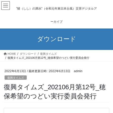
コ
ナ
ン
ビ
”猪（しし）の満水”（令和元年東日本台風）災害デジタルア
テ
ゲ
ン
ー
ーカイブ
ツ
シ
へ
ョ
ス
ン
ダウンロード
キ
に
ッ
移
プ
動
HOME
ダウンロード
復興タイムズ
復興タイムズ_202106月第12号_穂保希望のつどい実行委員会発行
2022年6月13日
/ 最終更新日時 :
2022年6月13日
admin
復興タイムズ
復興タイムズ_202106月第12号_穂
保希望のつどい実行委員会発行