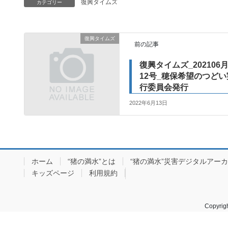
復興タイムズ
カテゴリー
復興タイムズ
前の記事
復興タイムズ_202106
12号_穂保希望のつどい
行委員会発行
2022年6月13日
ホーム
“猪の満水”とは
“猪の満水”災害デジタルアー
キッズページ
利用規約
Copyr