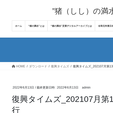
コ
ナ
ン
ビ
”猪（しし）の満
テ
ゲ
ン
ー
ホーム
“猪の満水”とは
“猪の満水”災害デジタルアーカイブとは
令和元年東日
ツ
シ
へ
ョ
ス
ン
キ
に
ッ
移
プ
動
HOME
ダウンロード
復興タイムズ
復興タイムズ_202107月第
2022年6月13日
/ 最終更新日時 :
2022年6月13日
admin
復興タイムズ_202107月
行