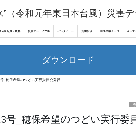
水”（令和元年東日本台風）災害
本台風写真・資料
災害アーカイブ展
インタビュー
災害伝承
地区専用ページ
キッズ
ダウンロード
13号_穂保希望のつどい実行委員会発行
第13号_穂保希望のつどい実行委