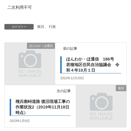
二次利用不可
復旧
、
行政
カテゴリー
ほんわか・ほ通信
前の記事
ほんわか・ほ通信 186号
若穂地区住民自治協議会 令
和４年10月１日
2022年12月29日
復旧
次の記事
権兵衛峠道路 復旧現場工事の
作業状況2（2019年11月18日
時点）
2023年1月6日