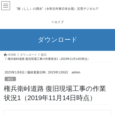
コ
ナ
ン
ビ
”猪（しし）の満水”（令和元年東日本台風）災害デジタルア
テ
ゲ
ン
ー
ーカイブ
ツ
シ
へ
ョ
ス
ン
ダウンロード
キ
に
ッ
移
プ
動
HOME
ダウンロード
復旧
権兵衛峠道路 復旧現場工事の作業状況1（2019年11月14日時点）
2023年1月6日
/ 最終更新日時 :
2023年1月6日
admin
復旧
権兵衛峠道路 復旧現場工事の作業
状況1（2019年11月14日時点）