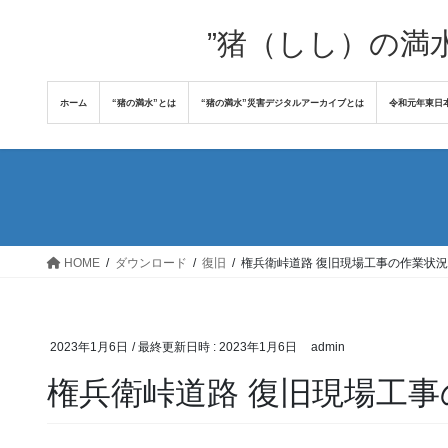
コ
ナ
ン
ビ
”猪（しし）の満
テ
ゲ
ン
ー
ホーム
“猪の満水”とは
“猪の満水”災害デジタルアーカイブとは
令和元年東日
ツ
シ
へ
ョ
ス
ン
キ
に
ッ
移
プ
動
HOME
ダウンロード
復旧
権兵衛峠道路 復旧現場工事の作業状況8
2023年1月6日
/ 最終更新日時 :
2023年1月6日
admin
権兵衛峠道路 復旧現場工事の