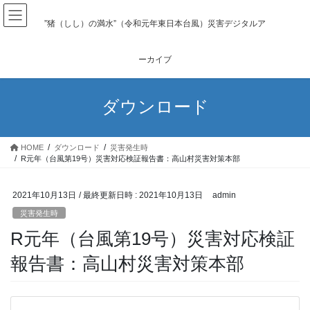
コ
ナ
ン
ビ
”猪（しし）の満水”（令和元年東日本台風）災害デジタルア
テ
ゲ
ン
ー
ーカイブ
ツ
シ
へ
ョ
ス
ン
ダウンロード
キ
に
ッ
移
プ
動
HOME
ダウンロード
災害発生時
R元年（台風第19号）災害対応検証報告書：高山村災害対策本部
2021年10月13日
/ 最終更新日時 :
2021年10月13日
admin
災害発生時
R元年（台風第19号）災害対応検証
報告書：高山村災害対策本部