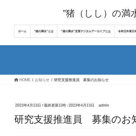
コ
ナ
ン
ビ
”猪（しし）の満
テ
ゲ
ン
ー
ホーム
“猪の満水”とは
“猪の満水”災害デジタルアーカイブとは
令和元年東日
ツ
シ
へ
ョ
ス
ン
キ
に
ッ
移
プ
動
HOME
お知らせ
研究支援推進員 募集のお知らせ
2023年4月13日
/ 最終更新日時 :
2023年4月13日
admin
研究支援推進員 募集のお