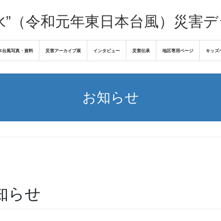
水”（令和元年東日本台風）災害
本台風写真・資料
災害アーカイブ展
インタビュー
災害伝承
地区専用ページ
キッズ
お知らせ
知らせ