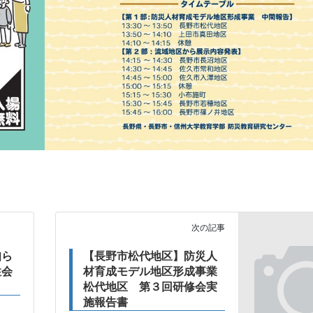
次の記事
知ら
【長野市松代地区】防災人
性会
材育成モデル地区形成事業
松代地区 第３回研修会実
施報告書