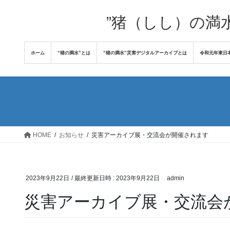
コ
ナ
ン
ビ
”猪（しし）の満
テ
ゲ
ン
ー
ホーム
“猪の満水”とは
“猪の満水”災害デジタルアーカイブとは
令和元年東日
ツ
シ
へ
ョ
ス
ン
キ
に
ッ
移
プ
動
HOME
お知らせ
災害アーカイブ展・交流会が開催されます
2023年9月22日
/ 最終更新日時 :
2023年9月22日
admin
災害アーカイブ展・交流会