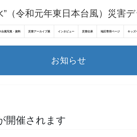
水”（令和元年東日本台風）災害
本台風写真・資料
災害アーカイブ展
インタビュー
災害伝承
地区専用ページ
キッズ
お知らせ
が開催されます