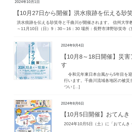
2024年10月1日
【10月27日から開催】洪水痕跡を伝える玅
洪水痕跡を伝える玅笑寺と千曲川が開催されます。 信州大学教
～11月10日（日）9：30～16：30 場所：長野市津野玅笑寺
2024年9月4日
【10月8～18日開催】
す
令和元年東日本台風から5年目を迎
行います。千曲川流域各地区の被災
つい […]
2024年8月6日
【10月5日開催】おてん
2024年10月5日（土）に「おて