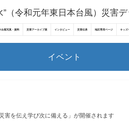
水”（令和元年東日本台風）災害
本台風写真・資料
災害アーカイブ展
インタビュー
災害伝承
地区専用ページ
キッズ
イベント
】「災害を伝え学び次に備える」が開催されます