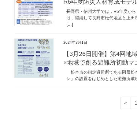
R6年度防災人材育成モデ
長野県・信州大学では，R5年度から
は，継続して長野市松代地区と上田
[…]
2024年3月1日
【3月26日開催】第4回
×地域で創る避難所初動マ
松本市の指定避難所である附属松本
レ」の設置をはじめとした避難所環境
投
«
稿
ナ
ビ