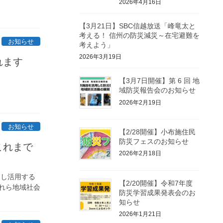
2026年4月16日
【3月21日】SBC信越放送「峰竜太と
考える！ 信州の防災減災～在宅避難を
お知らせ
考えよう」
2026年3月19日
れます
【3月7日開催】第 6 回 地
域防災報告会のお知らせ
2026年2月19日
お知らせ
【2/28開催】小布施住民
防災フェスのお知らせ
これまで
2026年2月18日
遺し活用する
【2/20開催】令和7年度
れら地域社会
防災学習成果発表会のお
知らせ
2026年1月21日