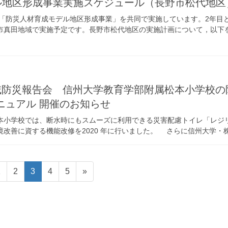
ル地区形成事業実施スケジュール（長野市松代地区
「防災人材育成モデル地区形成事業」を共同で実施しています。2年目と
市真田地域で実施予定です。長野市松代地区の実施計画について，以下
地域防災報告会 信州大学教育学部附属松本小学校の
ニュアル 開催のお知らせ
小学校では、断水時にもスムーズに利用できる災害配慮トイレ「レジ
改善に資する機能改修を2020 年に行いました。 さらに信州大学・株式
固
1
固
2
固
3
固
4
固
5
»
定
定
定
定
定
ペ
ペ
ペ
ペ
ペ
ー
ー
ー
ー
ー
ジ
ジ
ジ
ジ
ジ