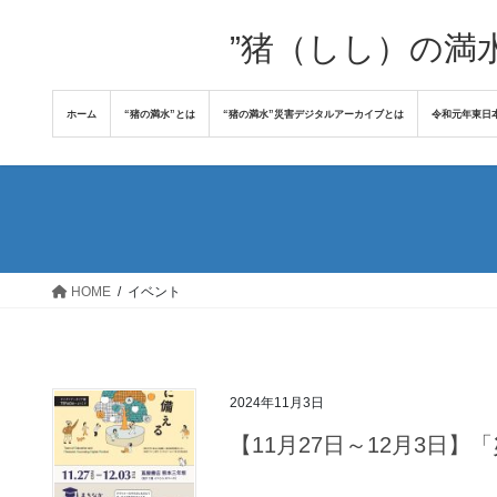
コ
ナ
ン
ビ
”猪（しし）の満
テ
ゲ
ン
ー
ホーム
“猪の満水”とは
“猪の満水”災害デジタルアーカイブとは
令和元年東日
ツ
シ
へ
ョ
ス
ン
キ
に
ッ
移
プ
動
HOME
イベント
2024年11月3日
【11月27日～12月3日